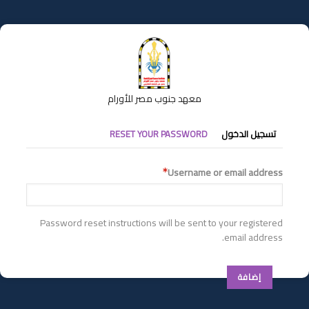
تجاوز
إلى
المحتوى
الرئيسي
معهد جنوب مصر للأورام
التبويبات
تسجيل الدخول
RESET YOUR PASSWORD
الأساسية
Username or email address
Password reset instructions will be sent to your registered
email address.