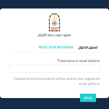
تجاوز
إلى
المحتوى
الرئيسي
معهد جنوب مصر للأورام
التبويبات
تسجيل الدخول
RESET YOUR PASSWORD
الأساسية
Username or email address
Password reset instructions will be sent to your registered
email address.