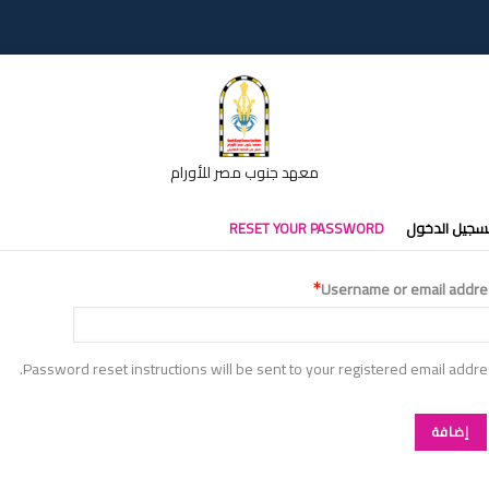
معهد جنوب مصر للأورام
تبويبات
سجيل الدخول
RESET YOUR PASSWORD
أساسية
Username or email addre
Password reset instructions will be sent to your registered email addre