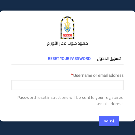
تجاوز
إلى
المحتوى
الرئيسي
معهد جنوب مصر للأورام
التبويبات
تسجيل الدخول
RESET YOUR PASSWORD
الأساسية
Username or email address
Password reset instructions will be sent to your registered
email address.