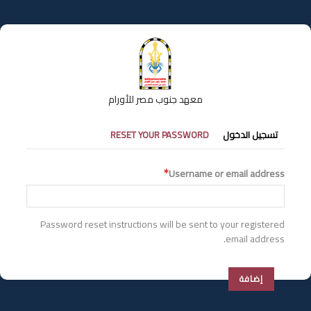
تجاوز
إلى
المحتوى
الرئيسي
معهد جنوب مصر للأورام
التبويبات
تسجيل الدخول
RESET YOUR PASSWORD
الأساسية
Username or email address
Password reset instructions will be sent to your registered
email address.