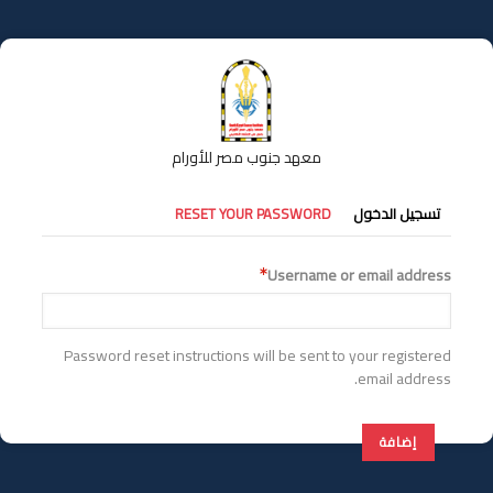
تجاوز
إلى
المحتوى
الرئيسي
معهد جنوب مصر للأورام
التبويبات
تسجيل الدخول
RESET YOUR PASSWORD
الأساسية
Username or email address
Password reset instructions will be sent to your registered
email address.