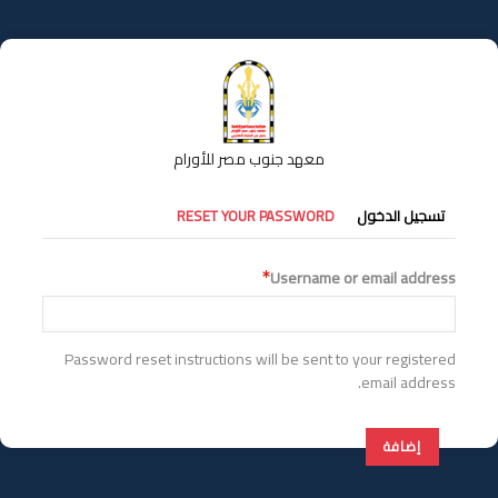
تجاوز
إلى
المحتوى
الرئيسي
معهد جنوب مصر للأورام
التبويبات
تسجيل الدخول
RESET YOUR PASSWORD
الأساسية
Username or email address
Password reset instructions will be sent to your registered
email address.