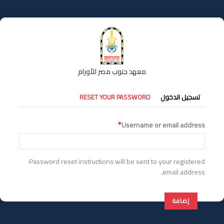
تجاوز
إلى
المحتوى
الرئيسي
معهد جنوب مصر للأورام
التبويبات
تسجيل الدخول
RESET YOUR PASSWORD
الأساسية
Username or email address
Password reset instructions will be sent to your registered
email address.