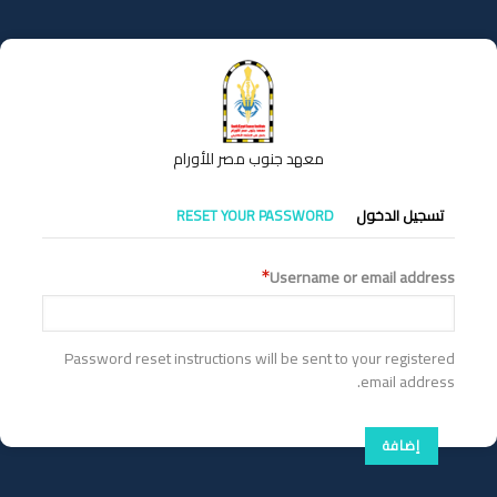
تجاوز
إلى
المحتوى
الرئيسي
معهد جنوب مصر للأورام
التبويبات
تسجيل الدخول
RESET YOUR PASSWORD
الأساسية
Username or email address
Password reset instructions will be sent to your registered
email address.