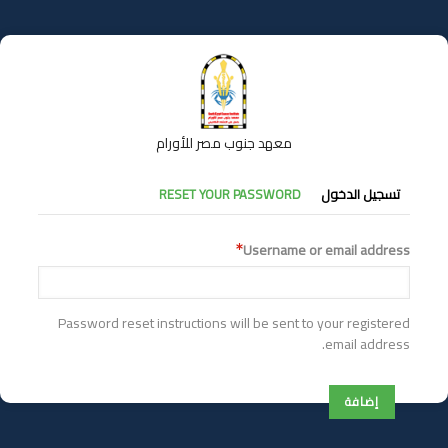
تجاوز
إلى
المحتوى
الرئيسي
معهد جنوب مصر للأورام
التبويبات
تسجيل الدخول
RESET YOUR PASSWORD
الأساسية
Username or email address
Password reset instructions will be sent to your registered
email address.