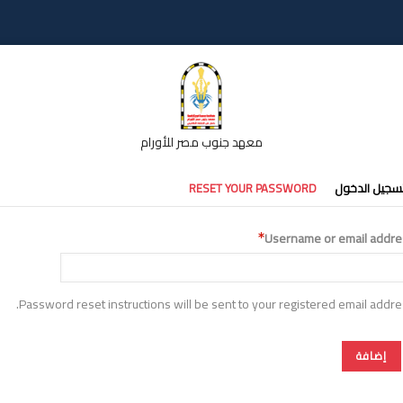
معهد جنوب مصر للأورام
تبويبات
سجيل الدخول
RESET YOUR PASSWORD
أساسية
Username or email addre
Password reset instructions will be sent to your registered email addre