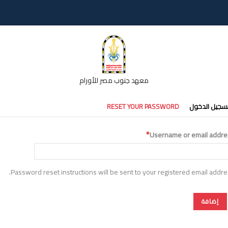
معهد جنوب مصر للأورام
تبويبات
سجيل الدخول
RESET YOUR PASSWORD
أساسية
Username or email addre
Password reset instructions will be sent to your registered email addre