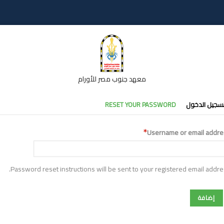
معهد جنوب مصر للأورام
تبويبات
سجيل الدخول
RESET YOUR PASSWORD
أساسية
Username or email addre
Password reset instructions will be sent to your registered email addre