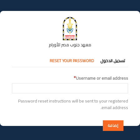
تجاوز
إلى
المحتوى
الرئيسي
معهد جنوب مصر للأورام
التبويبات
تسجيل الدخول
RESET YOUR PASSWORD
الأساسية
Username or email address
Password reset instructions will be sent to your registered
email address.