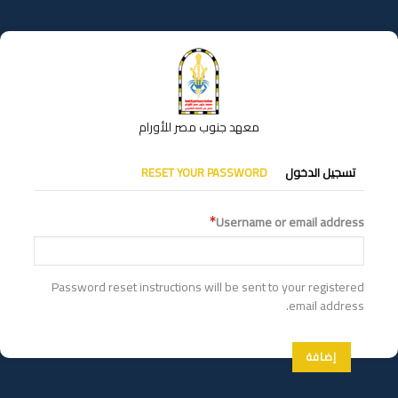
تجاوز
إلى
المحتوى
الرئيسي
معهد جنوب مصر للأورام
التبويبات
تسجيل الدخول
RESET YOUR PASSWORD
الأساسية
Username or email address
Password reset instructions will be sent to your registered
email address.