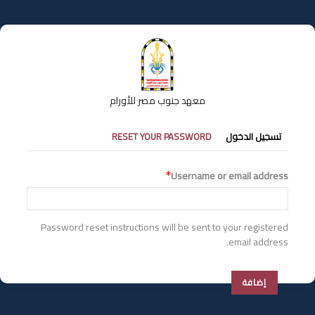
تجاوز
إلى
المحتوى
الرئيسي
معهد جنوب مصر للأورام
التبويبات
تسجيل الدخول
RESET YOUR PASSWORD
الأساسية
Username or email address
Password reset instructions will be sent to your registered
email address.