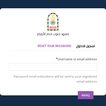
تجاوز
إلى
المحتوى
الرئيسي
معهد جنوب مصر للأورام
التبويبات
تسجيل الدخول
RESET YOUR PASSWORD
الأساسية
Username or email address
Password reset instructions will be sent to your registered
email address.