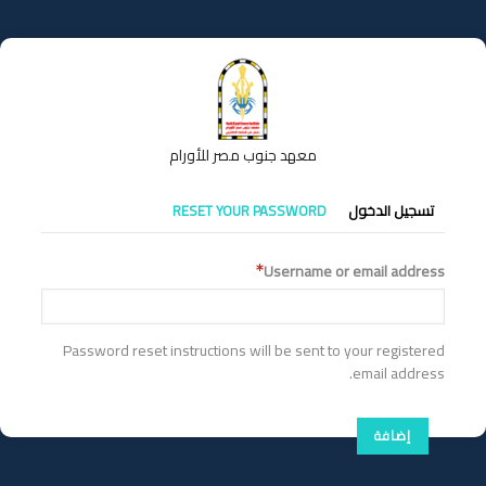
تجاوز
إلى
المحتوى
الرئيسي
معهد جنوب مصر للأورام
التبويبات
تسجيل الدخول
RESET YOUR PASSWORD
الأساسية
Username or email address
Password reset instructions will be sent to your registered
email address.