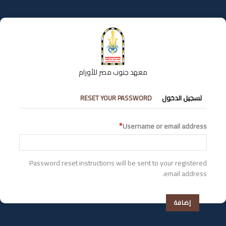
تجاوز
إلى
المحتوى
الرئيسي
معهد جنوب مصر للأورام
التبويبات
تسجيل الدخول
RESET YOUR PASSWORD
الأساسية
Username or email address
Password reset instructions will be sent to your registered
email address.