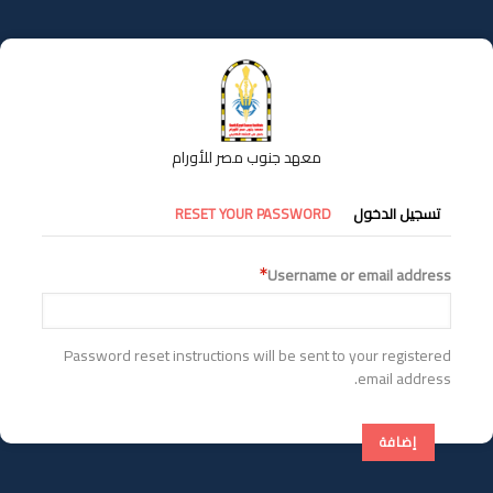
تجاوز
إلى
المحتوى
الرئيسي
معهد جنوب مصر للأورام
التبويبات
تسجيل الدخول
RESET YOUR PASSWORD
الأساسية
Username or email address
Password reset instructions will be sent to your registered
email address.