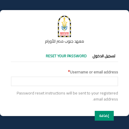
تجاوز
إلى
المحتوى
الرئيسي
معهد جنوب مصر للأورام
التبويبات
تسجيل الدخول
RESET YOUR PASSWORD
الأساسية
Username or email address
Password reset instructions will be sent to your registered
email address.