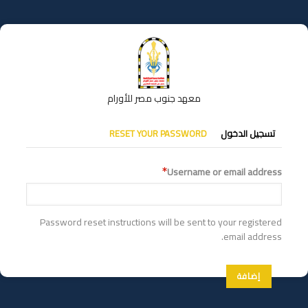
تجاوز
إلى
المحتوى
الرئيسي
معهد جنوب مصر للأورام
التبويبات
تسجيل الدخول
RESET YOUR PASSWORD
الأساسية
Username or email address
Password reset instructions will be sent to your registered
email address.