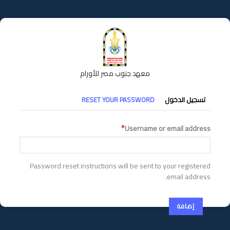
تجاوز
إلى
المحتوى
الرئيسي
معهد جنوب مصر للأورام
التبويبات
تسجيل الدخول
RESET YOUR PASSWORD
الأساسية
Username or email address
Password reset instructions will be sent to your registered
email address.