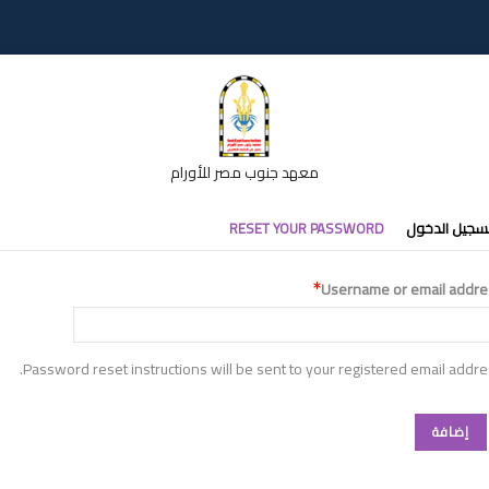
معهد جنوب مصر للأورام
تبويبات
سجيل الدخول
RESET YOUR PASSWORD
أساسية
Username or email addre
Password reset instructions will be sent to your registered email addre