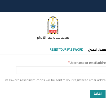
معهد جنوب مصر للأورام
تبويبات
سجيل الدخول
RESET YOUR PASSWORD
أساسية
Username or email addre
Password reset instructions will be sent to your registered email addre