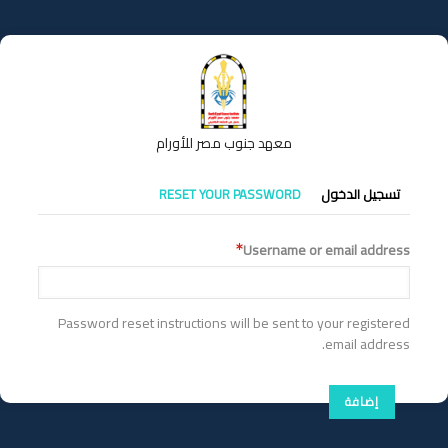
تجاوز
إلى
المحتوى
الرئيسي
معهد جنوب مصر للأورام
التبويبات
تسجيل الدخول
RESET YOUR PASSWORD
الأساسية
Username or email address
Password reset instructions will be sent to your registered
email address.