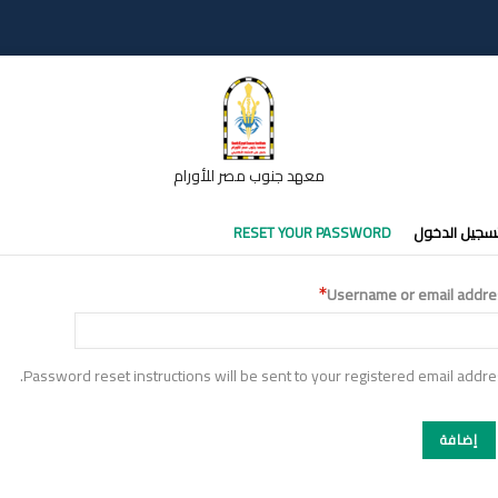
معهد جنوب مصر للأورام
تبويبات
سجيل الدخول
RESET YOUR PASSWORD
أساسية
Username or email addre
Password reset instructions will be sent to your registered email addre