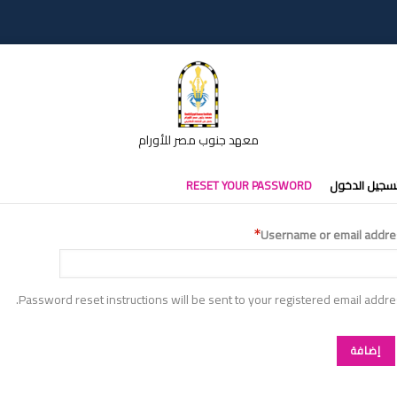
معهد جنوب مصر للأورام
تبويبات
سجيل الدخول
RESET YOUR PASSWORD
أساسية
Username or email addre
Password reset instructions will be sent to your registered email addre