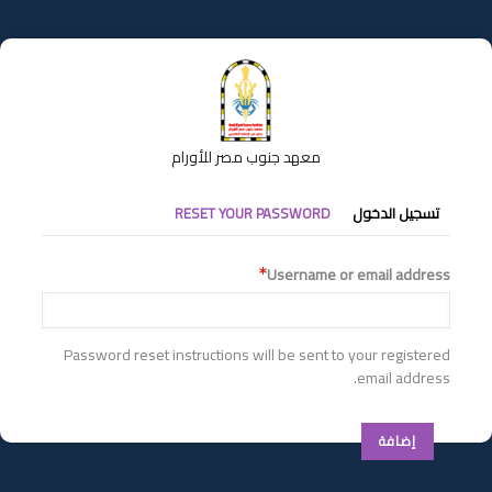
تجاوز
إلى
المحتوى
الرئيسي
معهد جنوب مصر للأورام
التبويبات
تسجيل الدخول
RESET YOUR PASSWORD
الأساسية
Username or email address
Password reset instructions will be sent to your registered
email address.