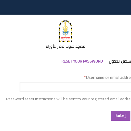
معهد جنوب مصر للأورام
تبويبات
سجيل الدخول
RESET YOUR PASSWORD
أساسية
Username or email addre
Password reset instructions will be sent to your registered email addre