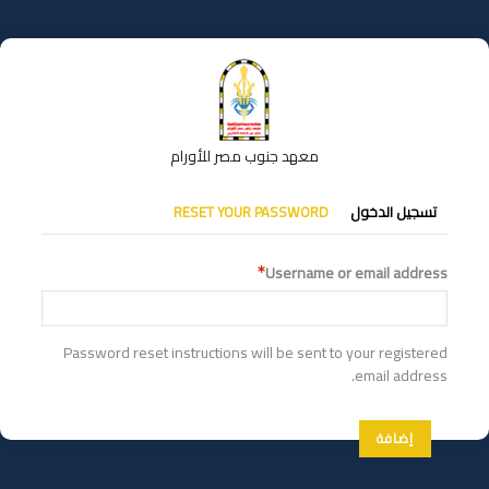
تجاوز
إلى
المحتوى
الرئيسي
معهد جنوب مصر للأورام
التبويبات
تسجيل الدخول
RESET YOUR PASSWORD
الأساسية
Username or email address
Password reset instructions will be sent to your registered
email address.