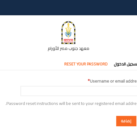
معهد جنوب مصر للأورام
تبويبات
سجيل الدخول
RESET YOUR PASSWORD
أساسية
Username or email addre
Password reset instructions will be sent to your registered email addre