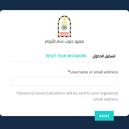
تجاوز
إلى
المحتوى
الرئيسي
معهد جنوب مصر للأورام
التبويبات
تسجيل الدخول
RESET YOUR PASSWORD
الأساسية
Username or email address
Password reset instructions will be sent to your registered
email address.