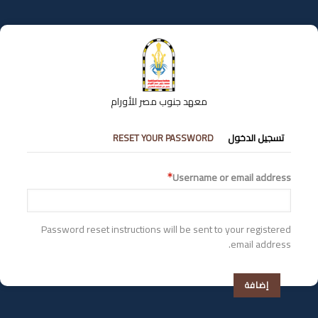
تجاوز
إلى
المحتوى
الرئيسي
معهد جنوب مصر للأورام
التبويبات
تسجيل الدخول
RESET YOUR PASSWORD
الأساسية
Username or email address
Password reset instructions will be sent to your registered
email address.