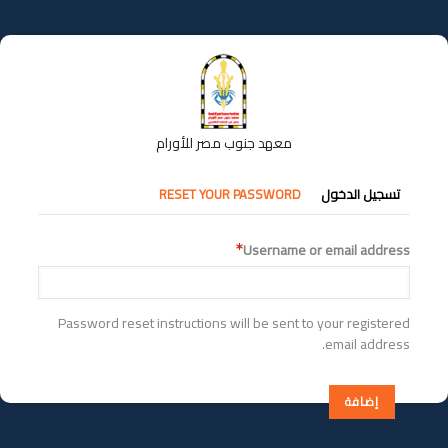
تجاوز
إلى
المحتوى
الرئيسي
معهد جنوب مصر للأورام
التبويبات
تسجيل الدخول
RESET YOUR PASSWORD
الأساسية
Username or email address
Password reset instructions will be sent to your registered
email address.