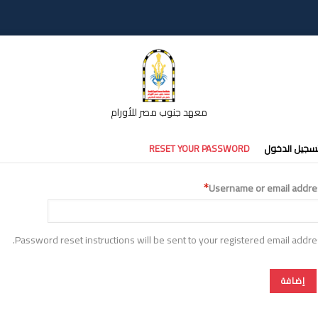
معهد جنوب مصر للأورام
تبويبات
سجيل الدخول
RESET YOUR PASSWORD
أساسية
Username or email addre
Password reset instructions will be sent to your registered email addre