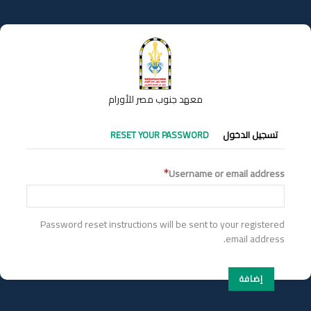
تجاوز
إلى
المحتوى
الرئيسي
معهد جنوب مصر للأورام
التبويبات
تسجيل الدخول
RESET YOUR PASSWORD
الأساسية
Username or email address
Password reset instructions will be sent to your registered
email address.