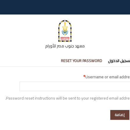
معهد جنوب مصر للأورام
تبويبات
سجيل الدخول
RESET YOUR PASSWORD
أساسية
Username or email addre
Password reset instructions will be sent to your registered email addre