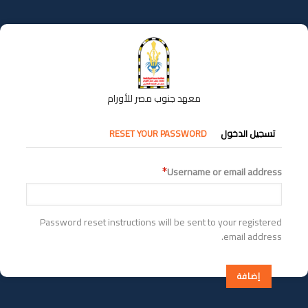
تجاوز
إلى
المحتوى
الرئيسي
معهد جنوب مصر للأورام
التبويبات
تسجيل الدخول
RESET YOUR PASSWORD
الأساسية
Username or email address
Password reset instructions will be sent to your registered
email address.