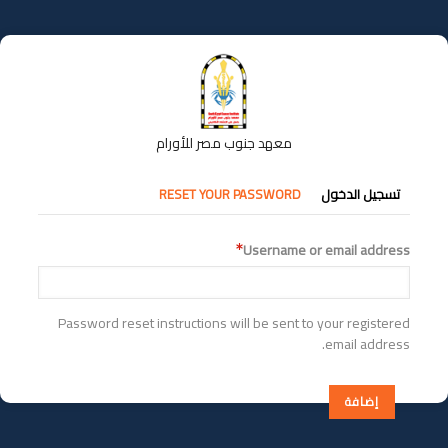
تجاوز
إلى
المحتوى
الرئيسي
معهد جنوب مصر للأورام
التبويبات
تسجيل الدخول
RESET YOUR PASSWORD
الأساسية
Username or email address
Password reset instructions will be sent to your registered
email address.