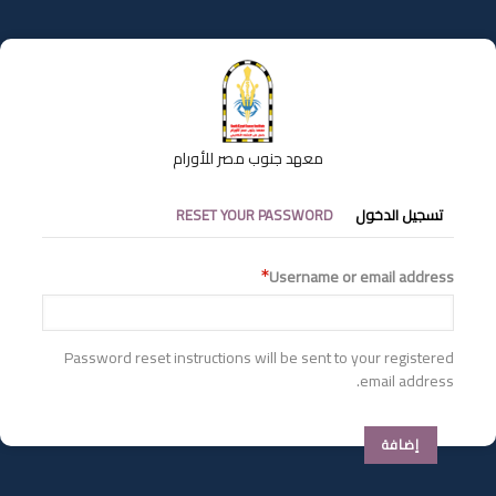
تجاوز
إلى
المحتوى
الرئيسي
معهد جنوب مصر للأورام
التبويبات
تسجيل الدخول
RESET YOUR PASSWORD
الأساسية
Username or email address
Password reset instructions will be sent to your registered
email address.