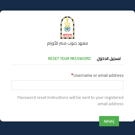
تجاوز
إلى
المحتوى
الرئيسي
معهد جنوب مصر للأورام
التبويبات
تسجيل الدخول
RESET YOUR PASSWORD
الأساسية
Username or email address
Password reset instructions will be sent to your registered
email address.