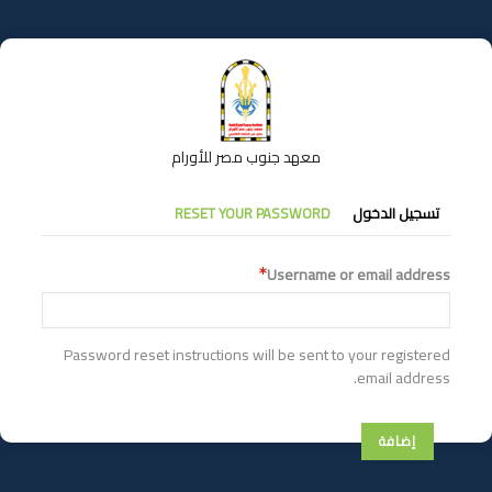
تجاوز
إلى
المحتوى
الرئيسي
معهد جنوب مصر للأورام
التبويبات
تسجيل الدخول
RESET YOUR PASSWORD
الأساسية
Username or email address
Password reset instructions will be sent to your registered
email address.