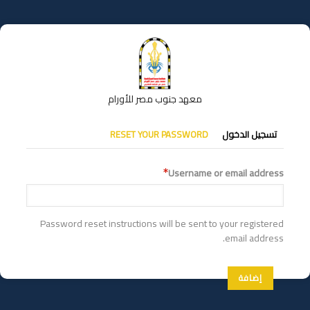
تجاوز
إلى
المحتوى
الرئيسي
معهد جنوب مصر للأورام
التبويبات
تسجيل الدخول
RESET YOUR PASSWORD
الأساسية
Username or email address
Password reset instructions will be sent to your registered
email address.