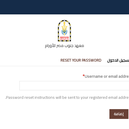
معهد جنوب مصر للأورام
تبويبات
سجيل الدخول
RESET YOUR PASSWORD
أساسية
Username or email addre
Password reset instructions will be sent to your registered email addre