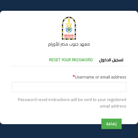
تجاوز
إلى
المحتوى
الرئيسي
معهد جنوب مصر للأورام
التبويبات
تسجيل الدخول
RESET YOUR PASSWORD
الأساسية
Username or email address
Password reset instructions will be sent to your registered
email address.