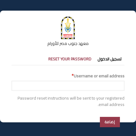
تجاوز
إلى
المحتوى
الرئيسي
معهد جنوب مصر للأورام
التبويبات
تسجيل الدخول
RESET YOUR PASSWORD
الأساسية
Username or email address
Password reset instructions will be sent to your registered
email address.