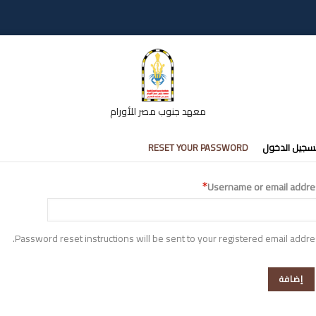
معهد جنوب مصر للأورام
تبويبات
سجيل الدخول
RESET YOUR PASSWORD
أساسية
Username or email addre
Password reset instructions will be sent to your registered email addre