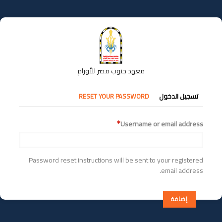
تجاوز
إلى
المحتوى
الرئيسي
معهد جنوب مصر للأورام
التبويبات
تسجيل الدخول
RESET YOUR PASSWORD
الأساسية
Username or email address
Password reset instructions will be sent to your registered
email address.