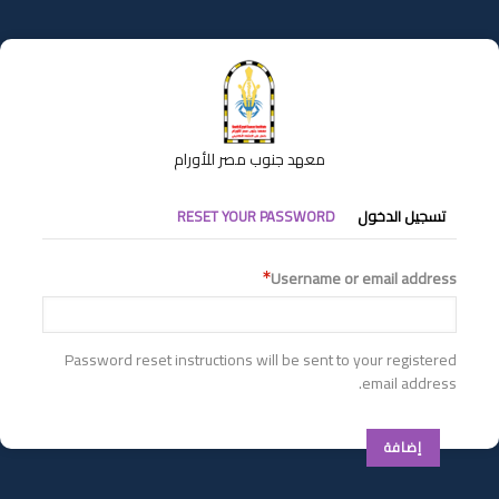
تجاوز
إلى
المحتوى
الرئيسي
معهد جنوب مصر للأورام
التبويبات
تسجيل الدخول
RESET YOUR PASSWORD
الأساسية
Username or email address
Password reset instructions will be sent to your registered
email address.